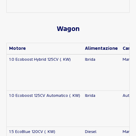
Wagon
Motore
Alimentazione
Camb
1.0 Ecoboost Hybrid 125CV (. KW)
Ibrida
Manua
1.0 Ecoboost 125CV Automatico (. KW)
Ibrida
Automa
1.5 EcoBlue 120CV (. KW)
Diesel
Manua