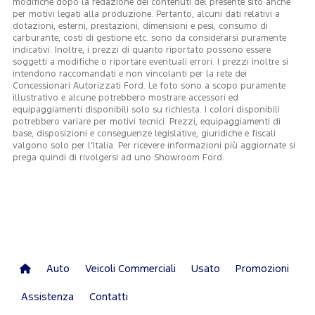
modifiche dopo la redazione dei contenuti del presente sito anche
per motivi legati alla produzione. Pertanto, alcuni dati relativi a
dotazioni, esterni, prestazioni, dimensioni e pesi, consumo di
carburante, costi di gestione etc. sono da considerarsi puramente
indicativi. Inoltre, i prezzi di quanto riportato possono essere
soggetti a modifiche o riportare eventuali errori. I prezzi inoltre si
intendono raccomandati e non vincolanti per la rete dei
Concessionari Autorizzati Ford. Le foto sono a scopo puramente
illustrativo e alcune potrebbero mostrare accessori ed
equipaggiamenti disponibili solo su richiesta. I colori disponibili
potrebbero variare per motivi tecnici. Prezzi, equipaggiamenti di
base, disposizioni e conseguenze legislative, giuridiche e fiscali
valgono solo per l’Italia. Per ricevere informazioni più aggiornate si
prega quindi di rivolgersi ad uno Showroom Ford.
Auto
Veicoli Commerciali
Usato
Promozioni
Assistenza
Contatti