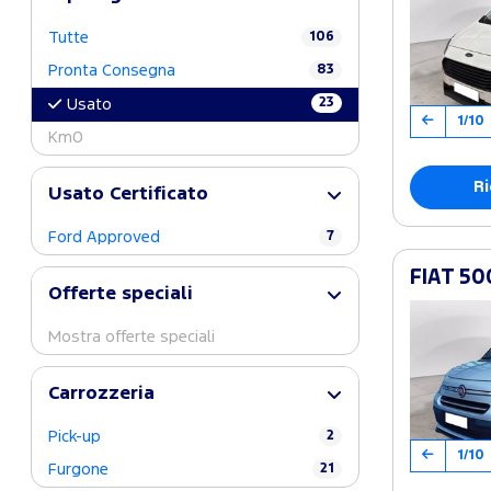
Tutte
106
Pronta Consegna
83
23
Usato
1/10
Km0
Ri
Usato Certificato
Ford Approved
7
FIAT 500
Offerte speciali
Mostra offerte speciali
Carrozzeria
Pick-up
2
1/10
Furgone
21