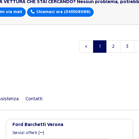
LA VETTURA CHE STAI CERCANDO?
Nessun problema, potrebbe
mi via mail
Chiamaci ora
(045508088)
«
1
2
3
sistenza
Contatti
Ford Barchetti Verona
Servizi offerti [
]