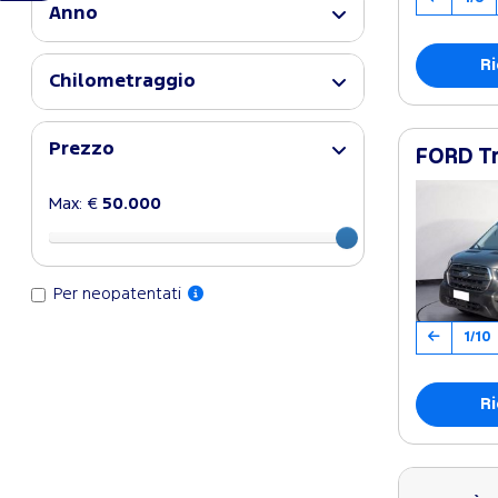
Anno
Ri
Chilometraggio
Prezzo
FORD Tr
Max: €
50.000
Per neopatentati
1/10
Ri