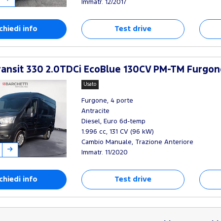
Immatr. 12/2017
chiedi info
Test drive
ansit 330 2.0TDCi EcoBlue 130CV PM-TM Furgon
Usato
Furgone, 4 porte
Antracite
Diesel, Euro 6d-temp
1.996 cc, 131 CV (96 kW)
Cambio Manuale, Trazione Anteriore
Immatr. 11/2020
chiedi info
Test drive