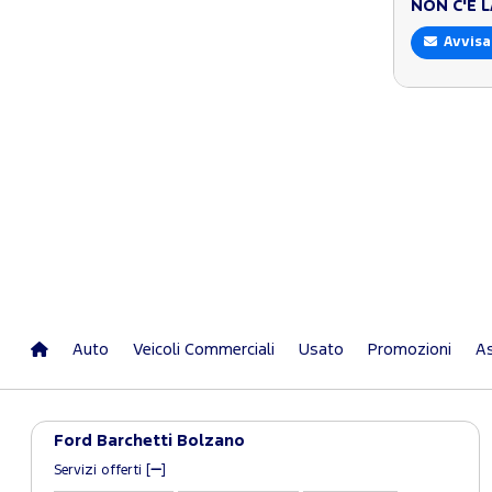
NON C'È 
Avvisa
Auto
Veicoli Commerciali
Usato
Promozioni
As
Ford Barchetti Bolzano
Servizi offerti [
]