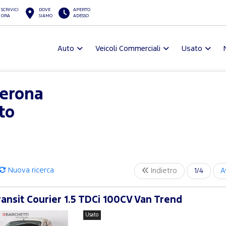
SCRIVICI
DOVE
APERTO
ORA
SIAMO
ADESSO
Auto
Veicoli Commerciali
Usato
Verona
to
Nuova ricerca
Indietro
1/4
A
ansit Courier 1.5 TDCi 100CV Van Trend
Usato