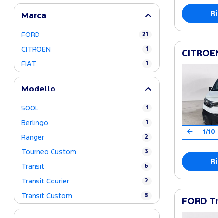
Ri
Marca
FORD
21
CITROEN
1
CITROEN
FIAT
1
Modello
500L
1
Berlingo
1
1/10
Ranger
2
Tourneo Custom
3
Ri
Transit
6
Transit Courier
2
Transit Custom
8
FORD Tr