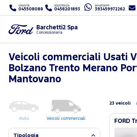
VENDITA
ASSISTENZA
WHATSAPP
045508088
0458201893
393459972262
Barchetti2 Spa
Concessionaria
Veicoli commerciali Usati 
Bolzano Trento Merano Por
Mantovano
23 veicoli
Auto
Veicoli commerciali
FORD Tr
Tipologia