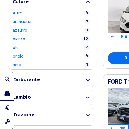
Colore
Altro
4
arancione
1
azzurro
1
1/10
bianco
10
blu
2
grigio
4
Ri
nero
1
Carburante
FORD Tr
Cambio
Trazione
1/8