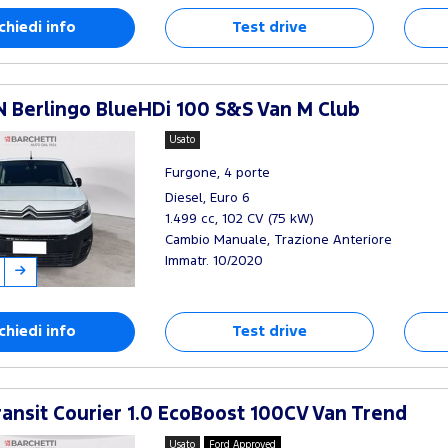
chiedi info
Test drive
 Berlingo BlueHDi 100 S&S Van M Club
Usato
Furgone, 4 porte
Diesel, Euro 6
1.499 cc, 102 CV (75 kW)
Cambio Manuale, Trazione Anteriore
Immatr. 10/2020
chiedi info
Test drive
ansit Courier 1.0 EcoBoost 100CV Van Trend
Usato
Ford Approved