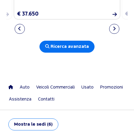
€ 37.650
€ 3
Ricerca avanzata
Auto
Veicoli Commerciali
Usato
Promozioni
Assistenza
Contatti
Mostra
le sedi (6)