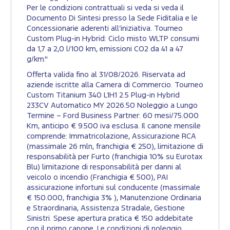
Per le condizioni contrattuali si veda si veda il
Documento Di Sintesi presso la Sede Fiditalia e le
Concessionarie aderenti all’iniziativa. Tourneo
Custom Plug-in Hybrid: Ciclo misto WLTP consumi
da 1,7 a 2,0 l/100 km, emissioni CO2 da 41 a 47
g/km."
Offerta valida fino al 31/08/2026. Riservata ad
aziende iscritte alla Camera di Commercio. Tourneo
Custom Titanium 340 L1H1 2.5 Plug-in Hybrid
233CV Automatico MY 2026.50 Noleggio a Lungo
Termine – Ford Business Partner: 60 mesi/75.000
Km, anticipo € 9.500 iva esclusa. Il canone mensile
comprende: Immatricolazione, Assicurazione RCA
(massimale 26 mln, franchigia € 250), limitazione di
responsabilità per Furto (franchigia 10% su Eurotax
Blu) limitazione di responsabilità per danni al
veicolo o incendio (Franchigia € 500), PAI
assicurazione infortuni sul conducente (massimale
€ 150.000, franchigia 3% ), Manutenzione Ordinaria
e Straordinaria, Assistenza Stradale, Gestione
Sinistri. Spese apertura pratica € 150 addebitate
con il primo canone. Le condizioni di noleggio