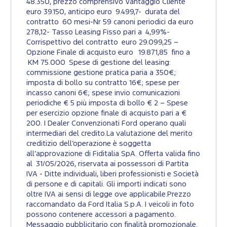
48.350, prezzo comprensivo Vantaggio Cliente
euro 39.150, anticipo euro 9.499,7- durata del
contratto 60 mesi-Nr 59 canoni periodici da euro
278,12- Tasso Leasing Fisso pari a 4,99%-
Corrispettivo del contratto euro 29.099,25 –
Opzione Finale di acquisto euro 19.871,85 fino a
KM 75.000 Spese di gestione del leasing:
commissione gestione pratica paria a 350€;
imposta di bollo su contratto 16€; spese per
incasso canoni 6€; spese invio comunicazioni
periodiche € 5 più imposta di bollo € 2 – Spese
per esercizio opzione finale di acquisto pari a €
200. I Dealer Convenzionati Ford operano quali
intermediari del credito.La valutazione del merito
creditizio dell’operazione è soggetta
all’approvazione di Fiditalia SpA. Offerta valida fino
al 31/05/2026, riservata ai possessori di Partita
IVA - Ditte individuali, liberi professionisti e Società
di persone e di capitali. Gli importi indicati sono
oltre IVA ai sensi di legge ove applicabile.Prezzo
raccomandato da Ford Italia S.p.A. I veicoli in foto
possono contenere accessori a pagamento.
Messaggio pubblicitario con finalità promozionale.