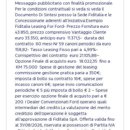
Messaggio pubblicitario con finalità promozionale.
Per le condizioni contrattuali si veda si veda il
Documento Di Sintesi presso la Sede Fiditalia e le
Concessionarie aderenti all’iniziativa.Esempio
Fiditalia Leasing For Ford- Prezzo Fornitura euro
43.850, prezzo comprensivo Vantaggio Cliente
euro 33.350, anticipo euro 11.371,5- durata del
contratto 60 mesi-Nr 59 canoni periodici da euro
158,82- Tasso Leasing Fisso pari a 4,99%-
Corrispettivo del contratto euro 21.105,88–
Opzione Finale di acquisto euro 18.022,35 fino a
KM 75.000 Spese di gestione del leasing:
commissione gestione pratica paria a 350€;
imposta di bollo su contratto 16€; spese per
incasso canoni 6€; spese invio comunicazioni
periodiche € 5 più imposta di bollo € 2 – Spese
per esercizio opzione finale di acquisto pari a €
200. I Dealer Convenzionati Ford operano quali
intermediari del credito.La valutazione del merito
creditizio dell’operazione è soggetta
all’approvazione di Fiditalia SpA. Offerta valida fino
al 31/08/2026, riservata ai possessori di Partita IVA