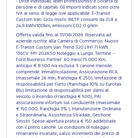
- Ditte individuali, liberi professionisti e Società di
persone e di capitali. Gli importi indicati sono oltre
IVA ai sensi di legge ove applicabile. E-Transit
Custom Van: Ciclo misto WLTP consumi da 21,8 a
24,9 kWh/100km, emissioni CO2 0 g/km.​
Offerta valida fino al 31/08/2026. Riservata ad
aziende iscritte alla Camera di Commercio. Nuovo
E-Transit Custom Van Trend 320 L1H1 71 kWh
136CV MY 2026.50 Noleggio a Lungo Termine –
Ford Business Partner: 60 mesi/75.000 Km,
anticipo € 8.500 iva esclusa. Il canone mensile
comprende: Immatricolazione, Assicurazione RCA
(massimale 26 mln, franchigia € 250), limitazione di
responsabilità per Furto (franchigia 10% su Eurotax
Blu) limitazione di responsabilità per danni al
veicolo o incendio (Franchigia € 500), PAI
assicurazione infortuni sul conducente (massimale
€ 150.000, franchigia 3% ), Manutenzione Ordinaria
e Straordinaria, Assistenza Stradale, Gestione
Sinistri. Spese apertura pratica € 150 addebitate
con il primo canone. Le condizioni di noleggio
rimarranno invariate, salvo incrementi dei prezzi di