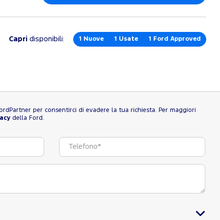
Capri
disponibili:
1
Nuove
1
Usate
1
Ford Approved
l FordPartner per consentirci di evadere la tua richiesta. Per maggiori
vacy
della Ford.