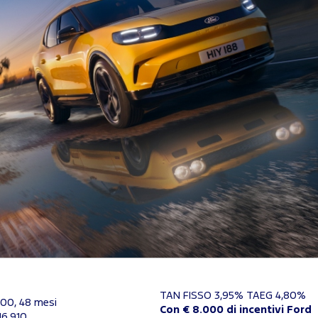
TAN FISSO 3,95% TAEG 4,80%
500, 48 mesi
Con € 8.000 di incentivi Ford
16.910