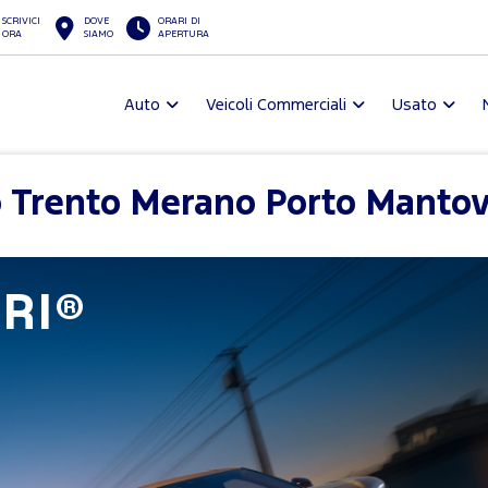
SCRIVICI
DOVE
ORARI DI
ORA
SIAMO
APERTURA
Auto
Veicoli Commerciali
Usato
o Trento Merano Porto Manto
RI®