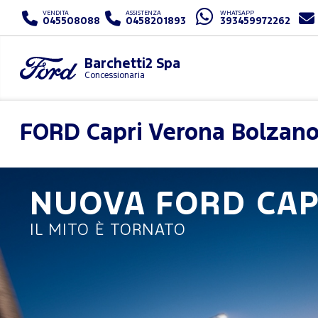
VENDITA
ASSISTENZA
WHATSAPP
045508088
0458201893
393459972262
Barchetti2 Spa
Concessionaria
FORD
Capri Verona Bolzan
NUOVA FORD CAP
IL MITO È TORNATO