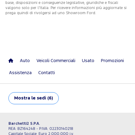
base, disposizioni e conseguenze legislative, giuridiche e fiscali
valgono solo per l’Italia. Per ricevere informazioni più aggiornate si
prega quindi di rivolgersi ad uno Showroom Ford.
Auto
Veicoli Commerciali
Usato
Promozioni
Assistenza
Contatti
Mostra
le sedi (6)
Barchetti2 S.P.A.
REA: BZ164248 - P.IVA: 02230140218
Capitale Sociale: Euro 2.000.000 i.v.