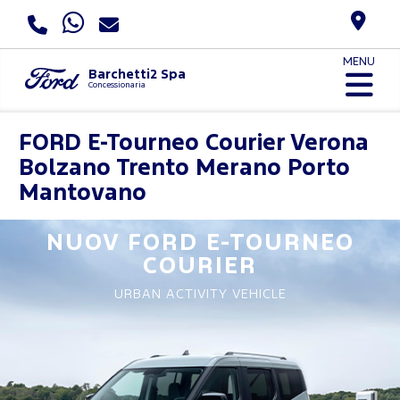
MENU
Barchetti2 Spa
Concessionaria
FORD
E-Tourneo Courier Verona
Bolzano Trento Merano Porto
Mantovano
NUOV FORD
E-TOURNEO
COURIER
URBAN ACTIVITY VEHICLE