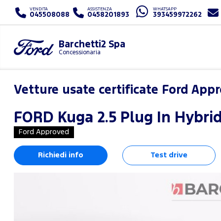
VENDITA
ASSISTENZA
WHATSAPP
045508088
0458201893
393459972262
Barchetti2 Spa
Concessionaria
Vetture usate certificate Ford App
FORD
Kuga 2.5 Plug In Hybr
Ford Approved
Richiedi info
Test drive