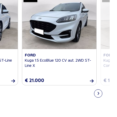
FORD
FORD
ST-Line
Kuga 1.5 EcoBlue 120 CV aut. 2WD ST-
Kuga 1
Line X
Connec
€ 21.000
€ 18.