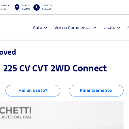
SCRIVICI
DOVE
APERTO
ORA
SIAMO
ADESSO
Auto
Veicoli Commerciali
Usato
roved
id 225 CV CVT 2WD Connect
Hai un usato?
Finanziamento