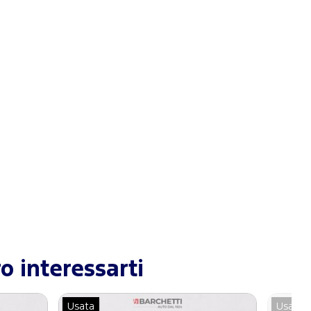
o interessarti
Usata
Usata