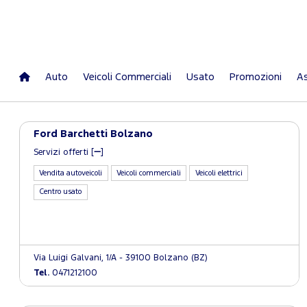
Auto
Veicoli Commerciali
Usato
Promozioni
As
Ford Barchetti Bolzano
Servizi offerti [
]
Vendita autoveicoli
Veicoli commerciali
Veicoli elettrici
Centro usato
Via Luigi Galvani, 1/A - 39100 Bolzano (BZ)
Tel.
0471212100