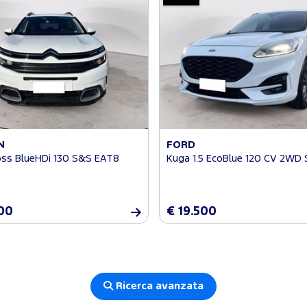
N
FORD
oss BlueHDi 130 S&S EAT8
Kuga 1.5 EcoBlue 120 CV 2WD 
00
€ 19.500
Ricerca avanzata