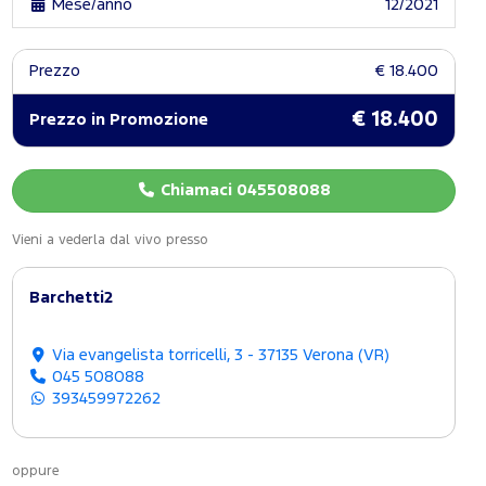
Mese/anno
12/2021
Prezzo
€ 18.400
€ 18.400
Prezzo in Promozione
Chiamaci 045508088
Vieni a vederla dal vivo presso
Barchetti2
Via evangelista torricelli, 3 - 37135 Verona (VR)
045 508088
393459972262
oppure