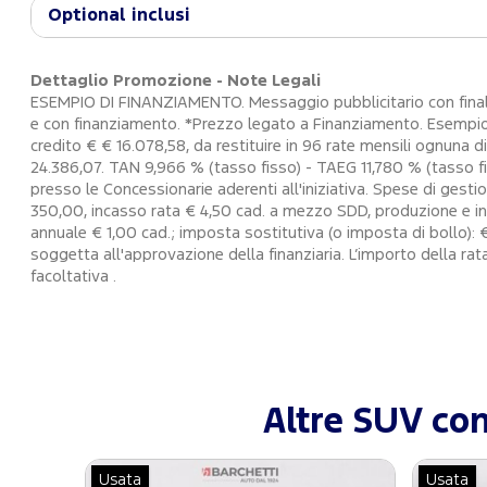
Optional inclusi
Dettaglio Promozione - Note Legali
ESEMPIO DI FINANZIAMENTO. Messaggio pubblicitario con finalit
e con finanziamento. *Prezzo legato a Finanziamento. Esempio:
credito € € 16.078,58, da restituire in 96 rate mensili ognuna
24.386,07. TAN 9,966 % (tasso fisso) - TAEG 11,780 % (tasso fis
presso le Concessionarie aderenti all'iniziativa. Spese di gest
350,00, incasso rata € 4,50 cad. a mezzo SDD, produzione e in
annuale € 1,00 cad.; imposta sostitutiva (o imposta di bollo): €
soggetta all'approvazione della finanziaria. L’importo della ra
facoltativa .
Altre SUV con
Usata
Usata