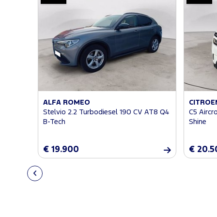
ALFA ROMEO
CITROE
Stelvio 2.2 Turbodiesel 190 CV AT8 Q4
C5 Aircr
B-Tech
Shine
€ 19.900
€ 20.5