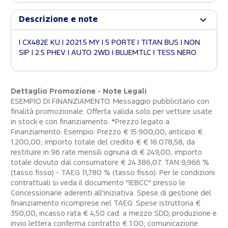
Descrizione e note
| CX482E KU | 2021.5 MY | 5 PORTE | TITAN BUS | NON
SIP | 2.5 PHEV | AUTO 2WD | BLUEMTLC | TESS NERO
Dettaglio Promozione - Note Legali
ESEMPIO DI FINANZIAMENTO. Messaggio pubblicitario con
finalità promozionale. Offerta valida solo per vetture usate
in stock e con finanziamento. *Prezzo legato a
Finanziamento. Esempio: Prezzo € 15.900,00, anticipo €
1.200,00; importo totale del credito € € 16.078,58, da
restituire in 96 rate mensili ognuna di € 249,00; importo
totale dovuto dal consumatore € 24.386,07. TAN 9,966 %
(tasso fisso) - TAEG 11,780 % (tasso fisso). Per le condizioni
contrattuali si veda il documento "IEBCC" presso le
Concessionarie aderenti all'iniziativa. Spese di gestione del
finanziamento ricomprese nel TAEG: Spese istruttoria €
350,00, incasso rata € 4,50 cad. a mezzo SDD, produzione e
invio lettera conferma contratto € 1.00; comunicazione