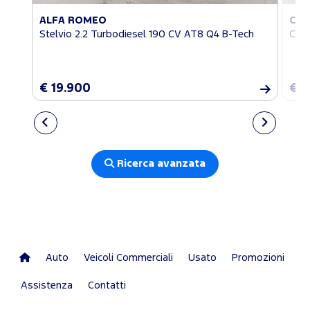
ALFA ROMEO
CIT
Stelvio 2.2 Turbodiesel 190 CV AT8 Q4 B-Tech
C5 A
€ 19.900
€ 2
Ricerca avanzata
Auto
Veicoli Commerciali
Usato
Promozioni
Assistenza
Contatti