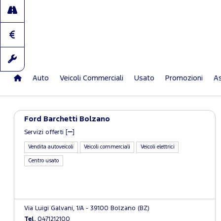
Auto
Veicoli Commerciali
Usato
Promozioni
As
Ford Barchetti Bolzano
Servizi offerti [
]
Vendita autoveicoli
Veicoli commerciali
Veicoli elettrici
Centro usato
Via Luigi Galvani, 1/A - 39100 Bolzano (BZ)
Tel.
0471212100