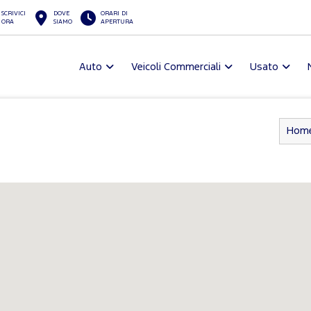
SCRIVICI
DOVE
ORARI DI
ORA
SIAMO
APERTURA
Auto
Veicoli Commerciali
Usato
Hom