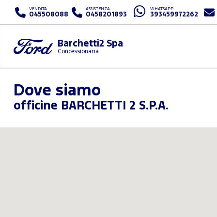
VENDITA
ASSISTENZA
WHATSAPP
045508088
0458201893
393459972262
Barchetti2 Spa
Concessionaria
Dove siamo
officine BARCHETTI 2 S.P.A.